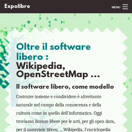
Expolibre
MENU
Home
The Exibit
Oltre il software
Download
libero :
Exhibit
Wikipedia,
Contact
OpenStreetMap ...
Language
Il software libero, come modello
Costruire insieme e condividere è altrettanto
naturale nel campo della conoscenza e della
cultura come in quello dell’informatica. Oggi
troviamo licenze libere per le arti, per gli open data,
per il materiale libero, ... Wikipedia, l’enciclopedia