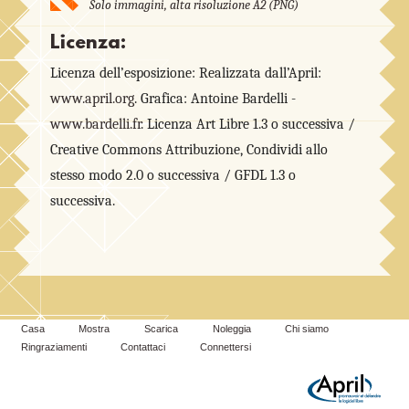
Solo immagini, alta risoluzione A2 (PNG)
Licenza:
Licenza dell’esposizione: Realizzata dall’April:
www.april.org
. Grafica: Antoine Bardelli -
www.bardelli.fr
. Licenza Art Libre 1.3 o successiva /
Creative Commons Attribuzione, Condividi allo
stesso modo 2.0 o successiva / GFDL 1.3 o
successiva.
Casa
Mostra
Scarica
Noleggia
Chi siamo
Ringraziamenti
Contattaci
Connettersi