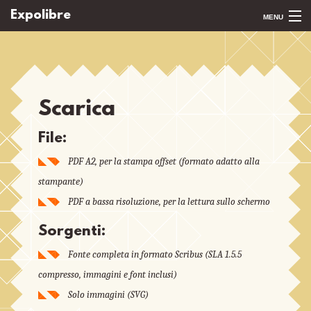
Expolibre
MENU
Casa
Mostra
Scarica
Scarica
File:
Noleggia
PDF A2, per la stampa offset (formato adatto alla
Contattaci
stampante)
Lingua
PDF a bassa risoluzione, per la lettura sullo schermo
Sorgenti:
Fonte completa in formato Scribus (SLA 1.5.5
compresso, immagini e font inclusi)
Solo immagini (SVG)